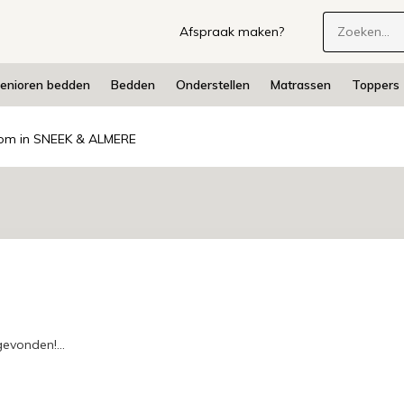
Afspraak maken?
enioren bedden
Bedden
Onderstellen
Matrassen
Toppers
m in SNEEK & ALMERE
evonden!...