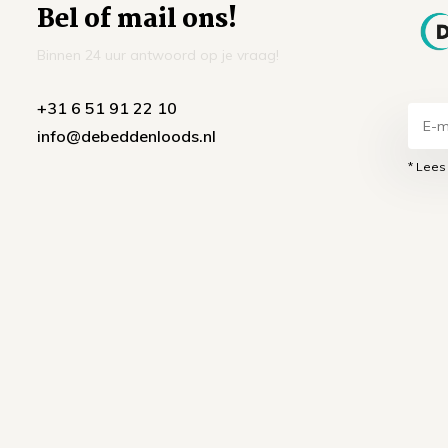
Bel of mail ons!
Binnen 24 uur antwoord op je vraag!
+31 6 51 91 22 10
info@debeddenloods.nl
* Lees