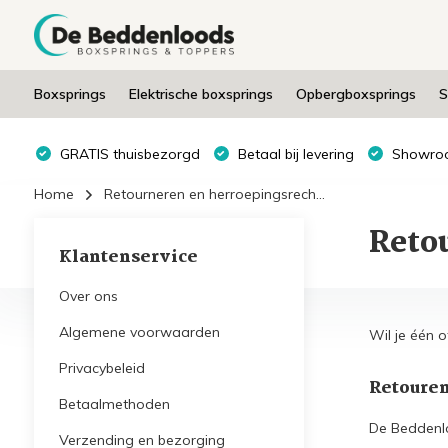
Boxsprings
Elektrische boxsprings
Opbergboxsprings
S
GRATIS thuisbezorgd
Betaal bij levering
Showroo
Home
Retourneren en herroepingsrech...
Reto
Klantenservice
Over ons
Algemene voorwaarden
Wil je één 
Privacybeleid
Retouren
Betaalmethoden
De Beddenl
Verzending en bezorging