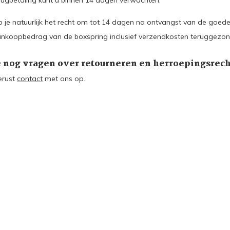
rugbetaling kunt u binnen 14 dagen verwachten.
b je natuurlijk het recht om tot 14 dagen na ontvangst van de goede
ankoopbedrag van de boxspring inclusief verzendkosten teruggezond
e nog vragen over retourneren en herroepingsrech
erust
contact
met ons op.