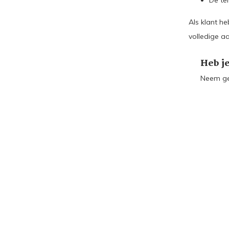
De te
Als klant he
volledige a
Heb j
Neem g