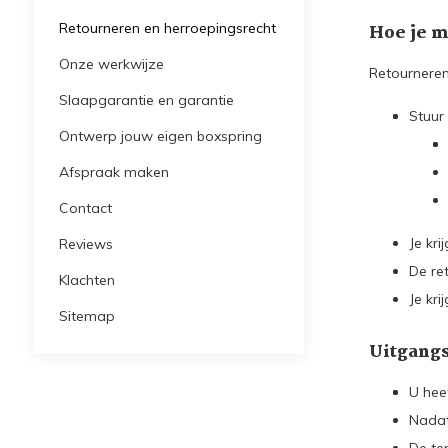
Retourneren en herroepingsrecht
Hoe je m
Onze werkwijze
Retourneren
Slaapgarantie en garantie
Stuur
Ontwerp jouw eigen boxspring
Afspraak maken
Contact
Je kri
Reviews
De ret
Klachten
Je kri
Sitemap
Uitgang
U hee
Nadat