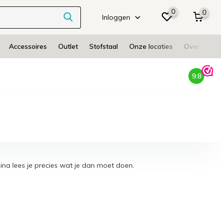
0
0
Inloggen
Accessoires
Outlet
Stofstaal
Onze locaties
Over ons
9.8
gina lees je precies wat je dan moet doen.