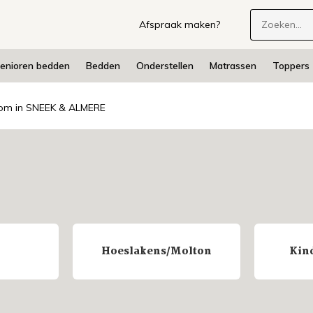
Afspraak maken?
enioren bedden
Bedden
Onderstellen
Matrassen
Toppers
m in SNEEK & ALMERE
Hoeslakens/Molton
Kin