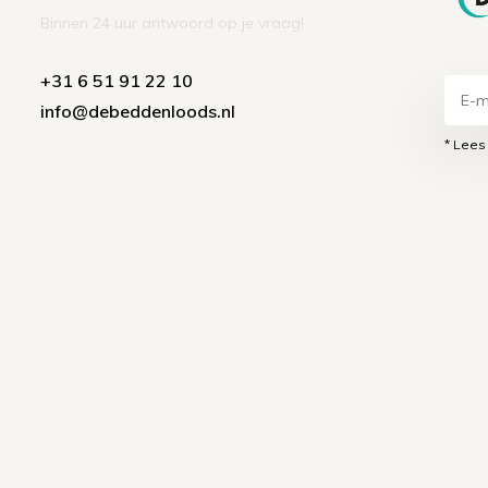
Binnen 24 uur antwoord op je vraag!
+31 6 51 91 22 10
info@debeddenloods.nl
* Lees