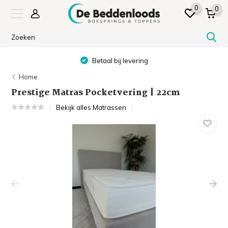
0
0
g
Showroom in SNEEK & ALM
Home
Prestige Matras Pocketvering | 22cm
Bekijk alles Matrassen