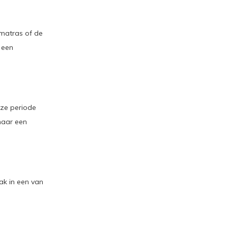
matras of de
 een
eze periode
naar een
ak in een van