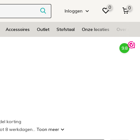
0
0
Inloggen
Accessoires
Outlet
Stofstaal
Onze locaties
Over ons
9.8
l korting
tot 8 werkdagen...
Toon meer