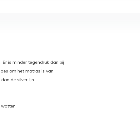
 Er is minder tegendruk dan bij
 hoes om het matras is van
an de silver lijn.
e watten