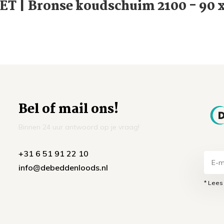
T | Bronse koudschuim 2100 - 90 
Bel of mail ons!
Binnen 24 uur antwoord op je vraag!
+31 6 51 91 22 10
info@debeddenloods.nl
* Lees