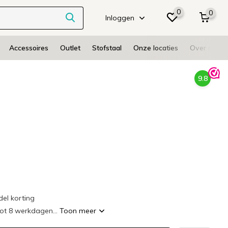
0
0
Inloggen
Accessoires
Outlet
Stofstaal
Onze locaties
Over ons
9.8
l korting
tot 8 werkdagen...
Toon meer