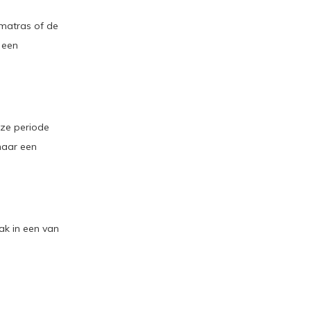
matras of de
 een
eze periode
naar een
ak in een van