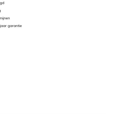
rgd
g
rmijnen
jaar garantie