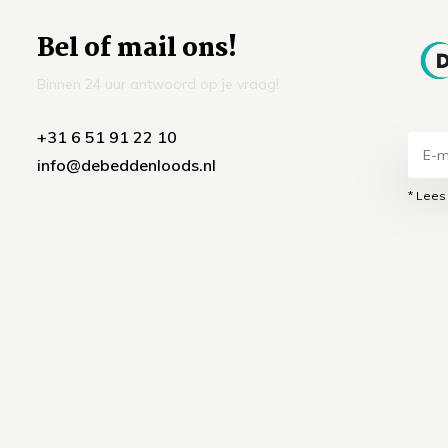
Bel of mail ons!
Binnen 24 uur antwoord op je vraag!
+31 6 51 91 22 10
info@debeddenloods.nl
* Lees