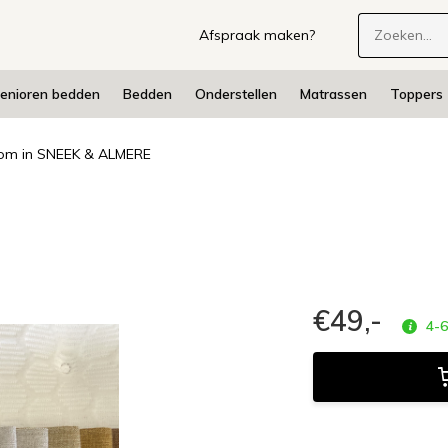
Afspraak maken?
enioren bedden
Bedden
Onderstellen
Matrassen
Toppers
m in SNEEK & ALMERE
€49,-
4-6