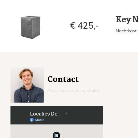
Key N
€ 425,-
Nachtkast
Contact
Praat met onze specialist!