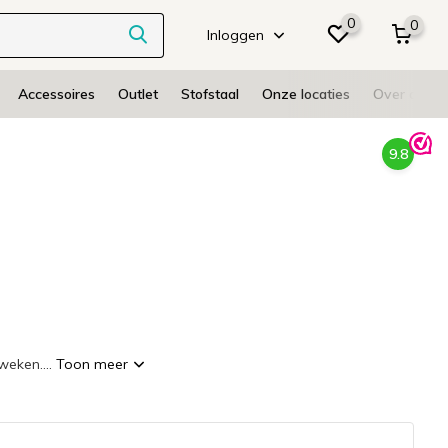
0
0
Inloggen
Accessoires
Outlet
Stofstaal
Onze locaties
Over ons
9.8
weken....
Toon meer