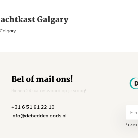
achtkast Galgary
 Calgary
Bel of mail ons!
Binnen 24 uur antwoord op je vraag!
+31 6 51 91 22 10
info@debeddenloods.nl
* Lees