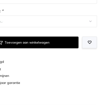
:
*
Toevoegen aan winkelwagen
rgd
g
rmijnen
jaar garantie