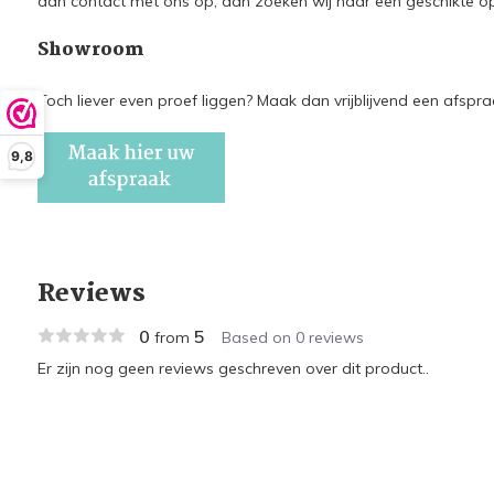
dan contact met ons op, dan zoeken wij naar een geschikte op
Showroom
Toch liever even proef liggen? Maak dan vrijblijvend een afs
9,8
Reviews
0
5
from
Based on 0 reviews
Er zijn nog geen reviews geschreven over dit product..