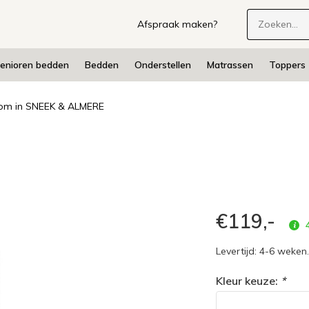
Afspraak maken?
enioren bedden
Bedden
Onderstellen
Matrassen
Toppers
m in SNEEK & ALMERE
€119,-
4
Levertijd: 4-6 weken.
Kleur keuze:
*