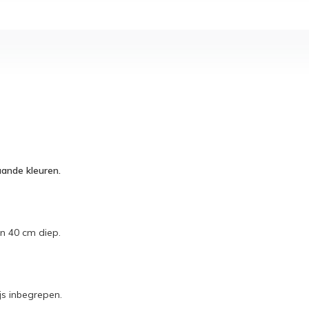
aande kleuren.
en 40 cm diep.
ijs inbegrepen.