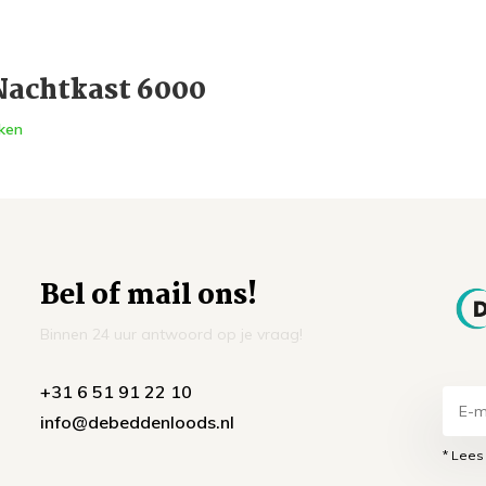
Nachtkast 6000
ken
Bel of mail ons!
Binnen 24 uur antwoord op je vraag!
+31 6 51 91 22 10
info@debeddenloods.nl
* Lees