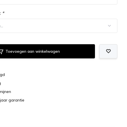
:
*
Toevoegen aan winkelwagen
rgd
g
rmijnen
jaar garantie