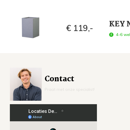
KEY 
€ 119,-
4-6 we
Contact
Praat met onze specialist!