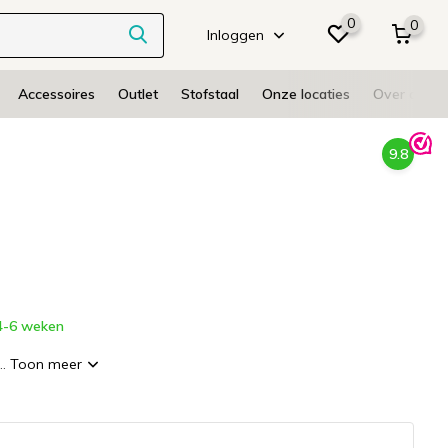
0
0
Inloggen
Accessoires
Outlet
Stofstaal
Onze locaties
Over ons
9.8
-6 weken
..
Toon meer