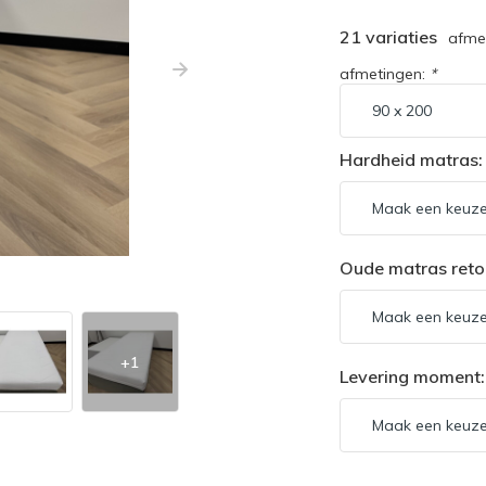
21 variaties
afmet
afmetingen:
*
Hardheid matras: 
Oude matras retou
+1
Levering moment: