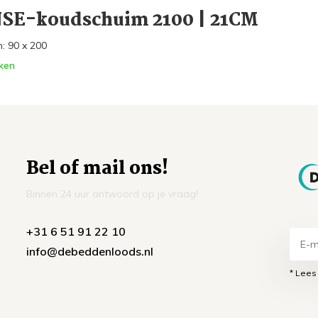
SE-koudschuim 2100 | 21CM
: 90 x 200
ken
Bel of mail ons!
Binnen 24 uur antwoord op je vraag!
+31 6 51 91 22 10
info@debeddenloods.nl
* Lees