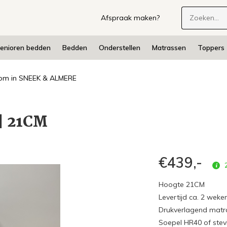
Afspraak maken?
enioren bedden
Bedden
Onderstellen
Matrassen
Toppers
m in SNEEK & ALMERE
| 21CM
€439,-
2
Hoogte 21CM
Levertijd ca. 2 weken
Drukverlagend matr
Soepel HR40 of stev