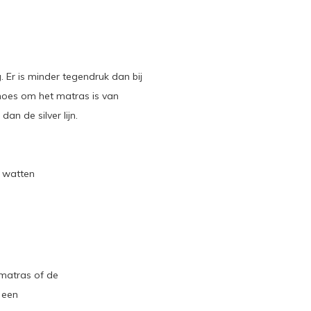
 Er is minder tegendruk dan bij
 hoes om het matras is van
an de silver lijn.
e watten
matras of de
 een