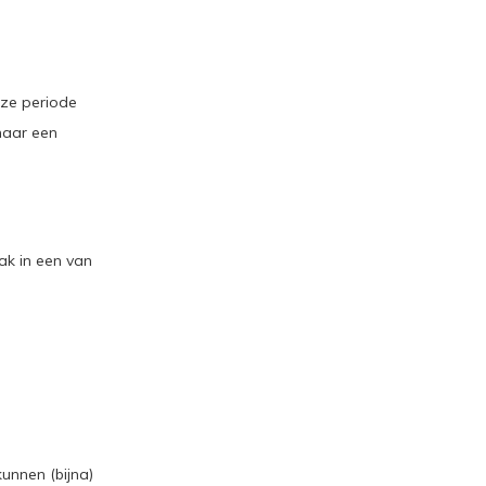
eze periode
naar een
ak in een van
unnen (bijna)