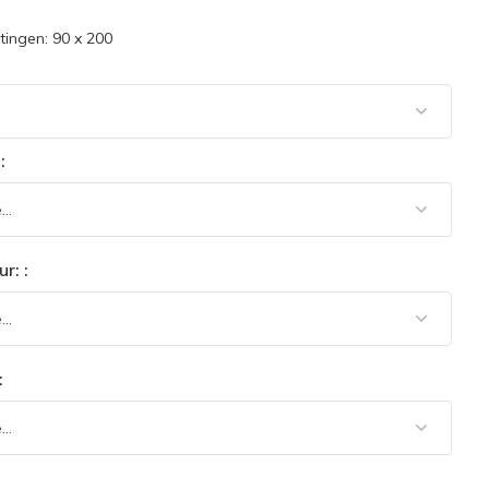
ingen: 90 x 200
:
r: :
: