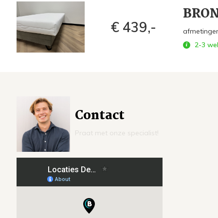
BRON
€ 439,-
afmetingen
2-3 we
Contact
Praat met onze specialist!