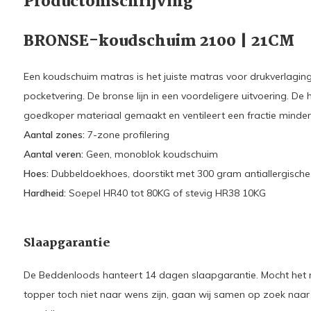
Productomschrijving
BRONSE-koudschuim 2100 | 21CM
Een koudschuim matras is het juiste matras voor drukverlaging.
pocketvering. De bronse lijn in een voordeligere uitvoering. De
goedkoper materiaal gemaakt en ventileert een fractie minder d
Aantal zones:
7-zone profilering
Aantal veren:
Geen, monoblok koudschuim
Hoes:
Dubbeldoekhoes, doorstikt met 300 gram antiallergisch
Hardheid:
Soepel HR40 tot 80KG of stevig HR38 10KG
Slaapgarantie
De Beddenloods hanteert 14 dagen slaapgarantie. Mocht het 
topper toch niet naar wens zijn, gaan wij samen op zoek naar