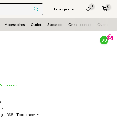
0
0
Inloggen
Accessoires
Outlet
Stofstaal
Onze locaties
Over ons
9.8
-3 weken
.
as
ig HR38...
Toon meer