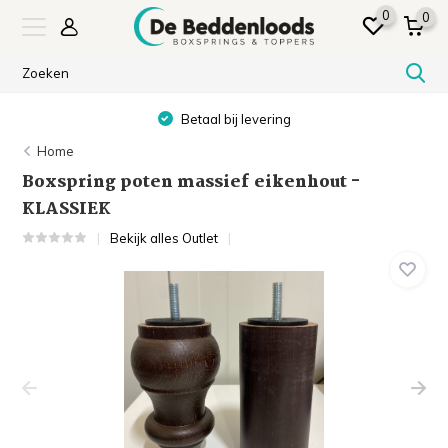
0
0
g
Showroom in SNEEK & ALM
Home
Boxspring poten massief eikenhout -
KLASSIEK
Bekijk alles Outlet