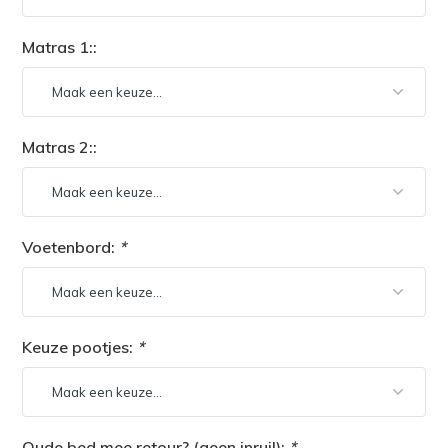
Matras 1::
Matras 2::
Voetenbord:
*
Keuze pootjes:
*
Oude bed mee retour? (geen inruil):
*